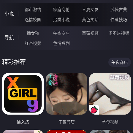
都市激情
家庭乱伦
人妻女友
武侠古典
小说
迷情校园
另类小说
黄色笑话
性爱技巧
插女孩
午夜商店
草莓视频
汤不热视频
导航
红杏视频
色情短剧
精彩推荐
午夜商店
插女孩
午夜商店
草莓视频