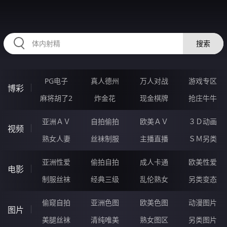
98DDDDDD.COM
搜索
PG电子
真人德州
万人对战
游戏专区
博彩
麻将胡了2
炸金花
现金棋牌
抢庄牛牛
亚洲ＡＶ
自拍偷拍
欧美ＡＶ
３Ｄ动画
视频
熟女人妻
丝袜制服
主播直播
ＳＭ另类
亚洲性爱
偷拍自拍
成人卡通
欧美性爱
电影
制服丝袜
经典三级
乱伦熟女
另类变态
偷窥自拍
亚洲色图
欧美色图
动漫图片
图片
美腿丝袜
清纯唯美
熟女图区
另类图片