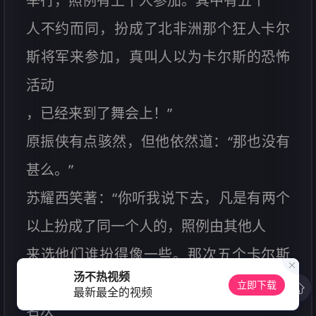
举行，照例有上千人参加。其中有五个
人不约而同，扮成了北非洲那个狂人卡尔
斯将军来参加，真叫人以为卡尔斯的恐怖
活动
，已经来到了舞会上！”
原振侠有点骇然，但他依然道：“那也没有
甚么。”
苏耀西笑著：“你听我说下去，凡是有两个
以上扮成了同一个人的，照例由其他人
来选他们谁扮得像一些。那次五个卡尔斯
汤不热视频
将军，经所有人依据相似的程度，排列了
立即下载
最新最全的视频
名次